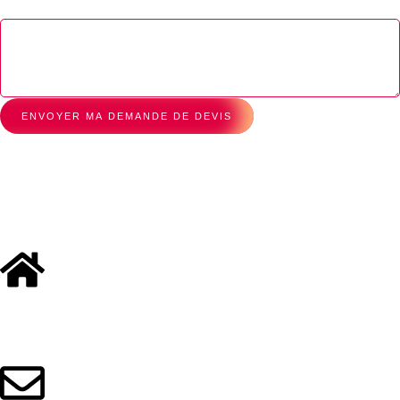
Message
ENVOYER MA DEMANDE DE DEVIS
Boostez votre entreprise vers les
sommets du web
Nous bâtirons une expérience digitale unique à votre image.
Bureaux
Chaussée de Namur 2B,
Villers-la-Ville, Belgium