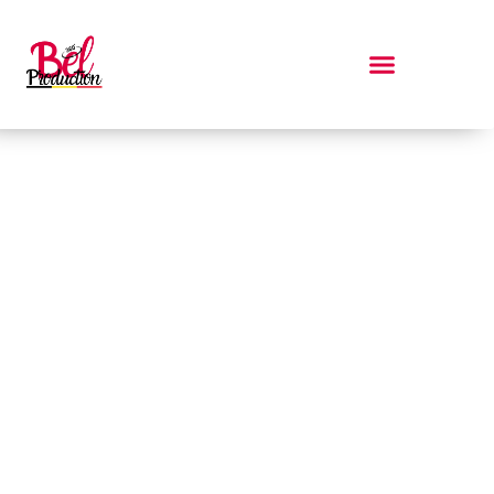
Demande de devis
Obtenez une estimation personnalisée
selon vos besoins dès maintenant !
Transmettez-nous un maximum d'informations sur vos projets digitaux
et vos ambitions, nous vous transmettrons une proposition sous forme
de pré-dossier commercial.Vous aurez ensuite évidemment toujours
l'entière liberté de continuer les discutions dans la voie du partenariat,
ou non. Les contrats sont signés en personne et sur renouvellement